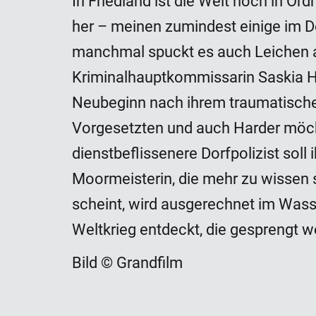
In Friedland ist die Welt noch in O
her – meinen zumindest einige im Dor
manchmal spuckt es auch Leichen au
Kriminalhauptkommissarin Saskia Har
Neubeginn nach ihrem traumatischen 
Vorgesetzten und auch Harder möcht
dienstbeflissenere Dorfpolizist soll
Moormeisterin, die mehr zu wissen s
scheint, wird ausgerechnet im Was
Weltkrieg entdeckt, die gesprengt w
Bild © Grandfilm