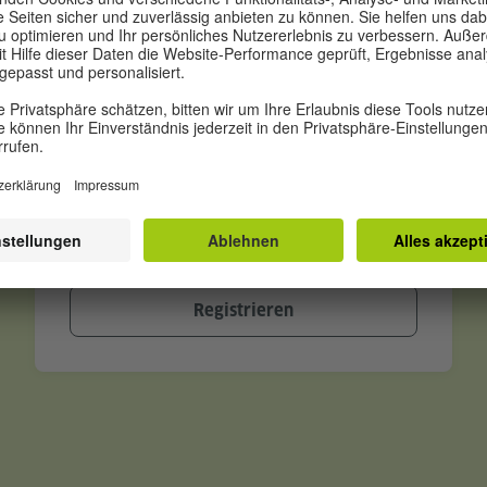
Passwort vergessen?
Angemeldet bleiben?
Anmelden
Neu beim Goethe-Institut?
Mehr erfahren
Registrieren